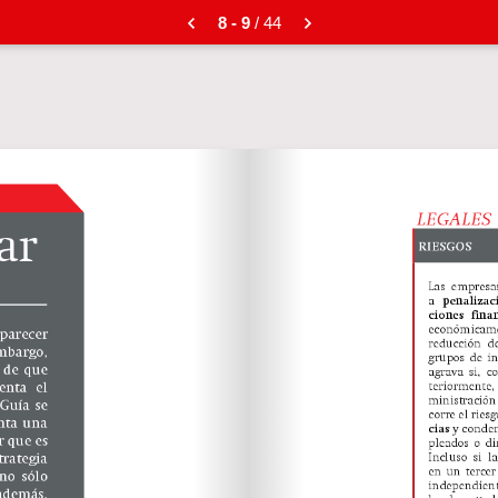
8 - 9
/ 44