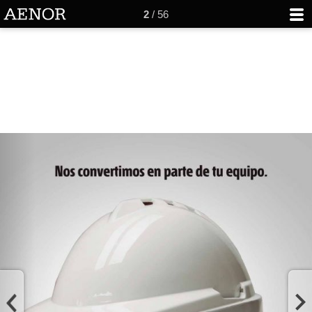
2
/ 56