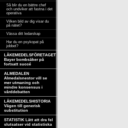
Så blir du en bättre chef
och undviker att fastna i det
operativa
Vilken bild av dig visar du
på nätet?
Vässa ditt ledarskap
Har du en psykopat på
jobbet?
LÄKEMEDELSFÖRETAGET
Bayer bombsäker på
fortsatt succé
ALMEDALEN
Almedalsnestor vill se
mer utmaning och
mindre konsensus i
vårddebatten
LÄKEMEDELSHISTORIA
Vägen till generisk
substitution
STATISTIK Lätt att dra fel
slutsatser vid statistiska