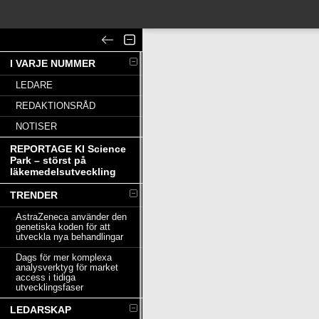
I VARJE NUMMER
LEDARE
REDAKTIONSRÅD
NOTISER
REPORTAGE KI Science
Park – störst på
läkemedelsutveckling
TRENDER
AstraZeneca använder den
genetiska koden för att
utveckla nya behandlingar
Dags för mer komplexa
analysverktyg för market
access i tidiga
utvecklingsfaser
LEDARSKAP