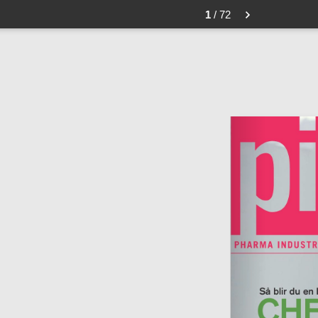
1
/ 72