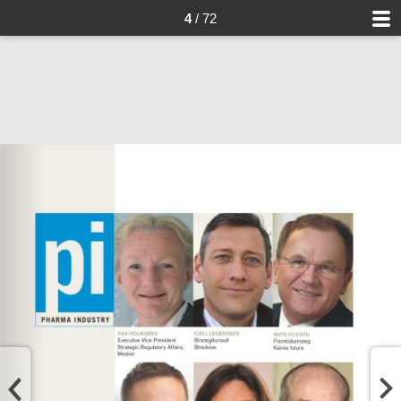
4
/ 72