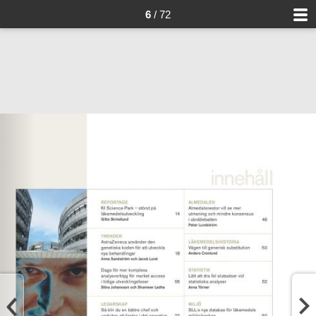
6
/ 72