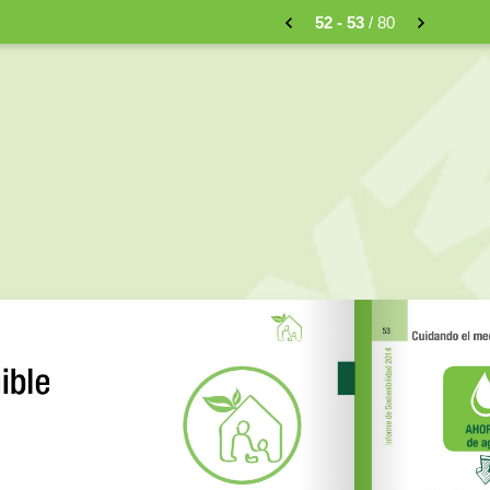
52 - 53
/ 80