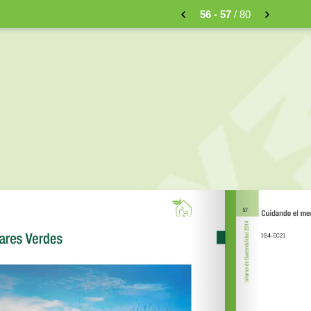
56 - 57
/ 80