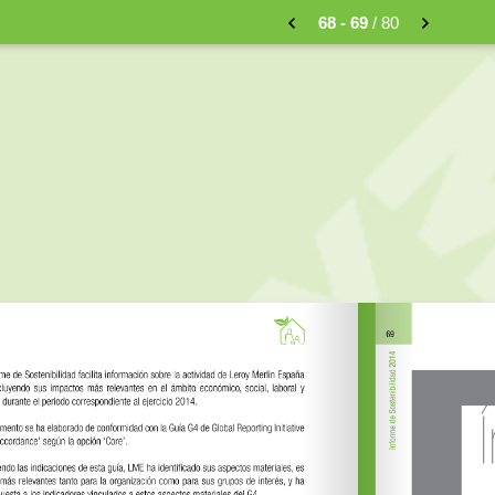
68 - 69
/ 80